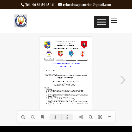
Tel : 06 86 54 45 16
echosduseptentrion@gmail.com