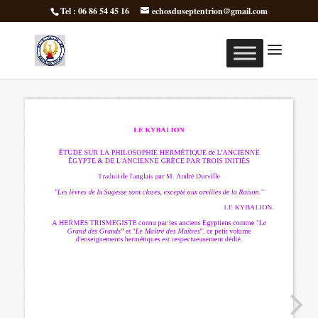
Tel : 06 86 54 45 16
echosduseptentrion@gmail.com