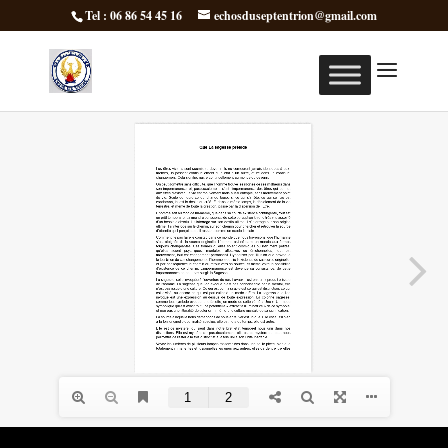
Tel : 06 86 54 45 16
echosduseptentrion@gmail.com