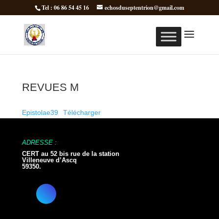
Tel : 06 86 54 45 16
echosduseptentrion@gmail.com
REVUES M
Epistolae39
Télécharger
ADRESSE :
CERT au 52 bis rue de la station
Villeneuve d’Ascq
59350.