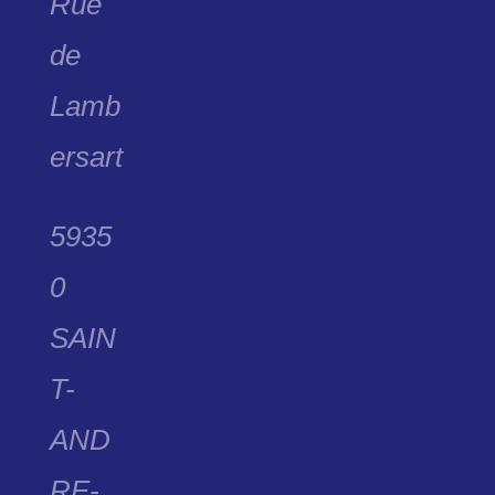
Rue
de
Lamb
ersart
5935
0
SAIN
T-
AND
RE-