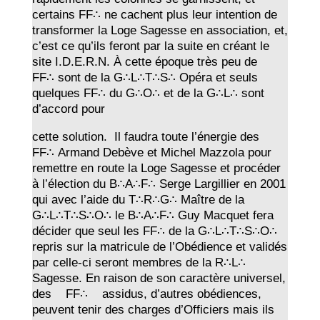
certains FF∴ ne cachent plus leur intention de
transformer la Loge Sagesse en association, et,
c’est ce qu’ils feront par la suite en créant le
site I.D.E.R.N. À cette époque très peu de
FF∴ sont de la G∴L∴T∴S∴ Opéra et seuls
quelques FF∴ du G∴O∴ et de la G∴L∴ sont
d’accord pour
cette solution. Il faudra toute l’énergie des
FF∴ Armand Debève et Michel Mazzola pour
remettre en route la Loge Sagesse et procéder
à l’élection du B∴A∴F∴ Serge Largillier en 2001
qui avec l’aide du T∴R∴G∴ Maître de la
G∴L∴T∴S∴O∴ le B∴A∴F∴ Guy Macquet fera
décider que seul les FF∴ de la G∴L∴T∴S∴O∴
repris sur la matricule de l’Obédience et validés
par celle-ci seront membres de la R∴L∴
Sagesse. En raison de son caractère universel,
des FF∴ assidus, d’autres obédiences,
peuvent tenir des charges d’Officiers mais ils