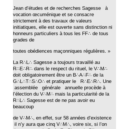
Jean d’études et de recherches Sagesse à
vocation œcuménique et se consacre
strictement à des travaux de valeurs
initiatiques, elle est ouverte sans distinction ni
honneurs particuliers à tous les FF∴ de tous
grades de
toutes obédiences maçonniques régulières. »
La R∴L∴ Sagesse a toujours travaillé au
R∴E∴R∴ dans le respect du rituel, le V∴M∴
doit obligatoirement être un B∴A∴F∴ de la
G∴L∴T∴S∴O∴ et pratiquer le R∴E∴R∴. Une
assemblée générale annuelle procède à
l’élection du V∴M∴ mais la particularité de la
R∴L∴ Sagesse est de ne pas avoir eu
beaucoup
de V∴M∴, en effet, sur 58 années d’existence
il n’y aura que cinq V∴M∴, voire six, si l’on