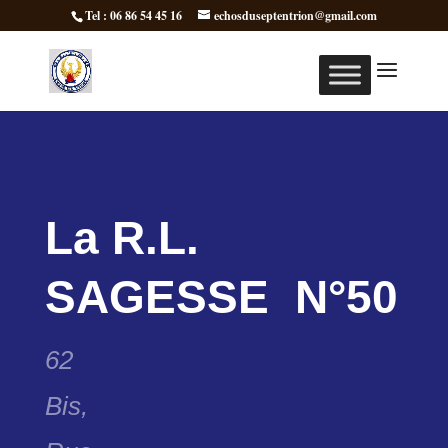
Tel : 06 86 54 45 16
echosduseptentrion@gmail.com
La R.L.
SAGESSE N°50
62
Bis,