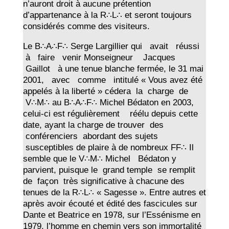
n’auront droit à aucune prétention
d’appartenance à la R∴L∴ et seront toujours
considérés comme des visiteurs.
Le B∴A∴F∴ Serge Largillier qui avait réussi
à faire venir Monseigneur Jacques
Gaillot à une tenue blanche fermée, le 31 mai
2001, avec comme intitulé « Vous avez été
appelés à la liberté » cédera la charge de
V∴M∴ au B∴A∴F∴ Michel Bédaton en 2003,
celui-ci est régulièrement réélu depuis cette
date, ayant la charge de trouver des
conférenciers abordant des sujets
susceptibles de plaire à de nombreux FF∴ Il
semble que le V∴M∴ Michel Bédaton y
parvient, puisque le grand temple se remplit
de façon très significative à chacune des
tenues de la R∴L∴ « Sagesse ». Entre autres et
après avoir écouté et édité des fascicules sur
Dante et Beatrice en 1978, sur l’Essénisme en
1979, l’homme en chemin vers son immortalité