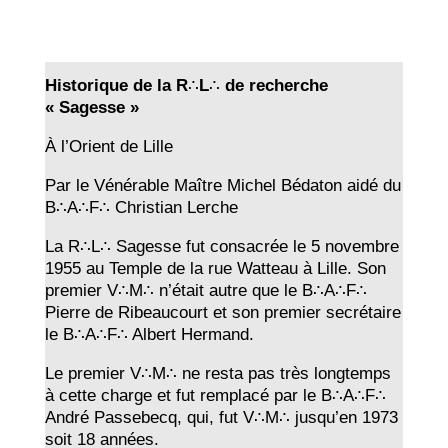
Historiqu
e de
l
a R
∴
L
∴
d
e recherche
«
Sagess
e
»
À l’Orient de Lille
Par le Vénérable Maître Michel Bédaton aidé du
B∴A∴F∴ Christian Lerche
La R∴L∴ Sagesse fut consacrée le 5 novembre
1955 au Temple de la rue Watteau à Lille. Son
premier V∴M∴ n’était autre que le B∴A∴F∴
Pierre de Ribeaucourt et son premier secrétaire
le B∴A∴F∴ Albert Hermand.
Le premier V∴M∴ ne resta pas très longtemps
à cette charge et fut remplacé par le B∴A∴F∴
André Passebecq, qui, fut V∴M∴ jusqu’en 1973
soit 18 années.