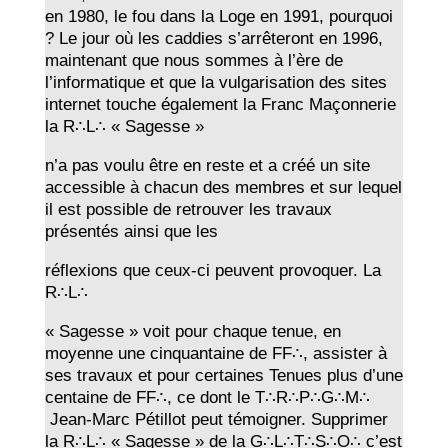
en 1980, le fou dans la Loge en 1991, pourquoi
? Le jour où les caddies s’arrêteront en 1996,
maintenant que nous sommes à l’ère de
l’informatique et que la vulgarisation des sites
internet touche également la Franc Maçonnerie
la R∴L∴ « Sagesse »
n’a pas voulu être en reste et a créé un site
accessible à chacun des membres et sur lequel
il est possible de retrouver les travaux
présentés ainsi que les
réflexions que ceux-ci peuvent provoquer. La
R∴L∴
« Sagesse » voit pour chaque tenue, en
moyenne une cinquantaine de FF∴, assister à
ses travaux et pour certaines Tenues plus d’une
centaine de FF∴, ce dont le T∴R∴P∴G∴M∴
Jean-Marc Pétillot peut témoigner. Supprimer
la R∴L∴ « Sagesse » de la G∴L∴T∴S∴O∴ c’est