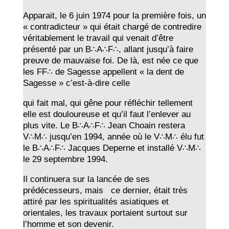
Apparait, le 6 juin 1974 pour la première fois, un
« contradicteur » qui était chargé de contredire
véritablement le travail qui venait d’être
présenté par un B∴A∴F∴, allant jusqu’à faire
preuve de mauvaise foi. De là, est née ce que
les FF∴ de Sagesse appellent « la dent de
Sagesse » c’est-à-dire celle
qui fait mal, qui gêne pour réfléchir tellement
elle est douloureuse et qu’il faut l’enlever au
plus vite. Le B∴A∴F∴ Jean Choain restera
V∴M∴ jusqu’en 1994, année où le V∴M∴ élu fut
le B∴A∴F∴ Jacques Deperne et installé V∴M∴
le 29 septembre 1994.
Il continuera sur la lancée de ses
prédécesseurs, mais ce dernier, était très
attiré par les spiritualités asiatiques et
orientales, les travaux portaient surtout sur
l’homme et son devenir.