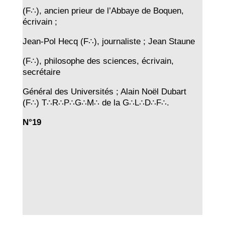
(F∴), ancien prieur de l’Abbaye de Boquen,
écrivain ;
Jean-Pol Hecq (F∴), journaliste ; Jean Staune
(F∴), philosophe des sciences, écrivain,
secrétaire
Général des Universités ; Alain Noël Dubart
(F∴) T∴R∴P∴G∴M∴ de la G∴L∴D∴F∴.
N°19