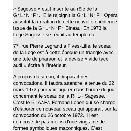
« Sagesse » était inscrite au rôle de la
G∴L∴N∴F∴. Elle rejoignit la G∴L∴N∴F∴ Opéra
aussitôt la création de cette nouvelle obédience
issue de la G∴L∴N∴F∴ Bineau. En 1973 la
Loge Sagesse se réunit au temple du
77, rue Pierre Legrand à Fives-Lille, le sceau
de la Loge est à cette époque un triangle avec
une tête de pharaon et la devise « vide tace
audi » écrite à l’intérieur.
A propos du sceau, il disparait des
convocations, il faudra attendre la tenue du 22
mars 1972 pour voir figurer dans l’ordre du jour
concernant le sceau de la R∴L∴ Sagesse.
C’est le B∴A∴F∴ Fernand Lebon qui se charge
d’élaborer ce nouveau sceau qui apparait sur la
convocation du 26 octobre 1972. Il est
composé de pas moins d’une vingtaine de
formes symboliques maçonniques. C’est