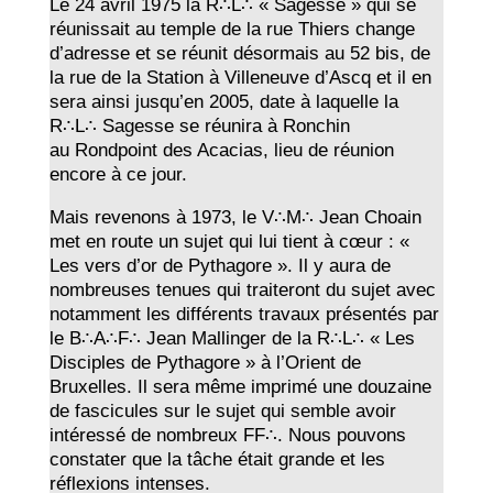
Le 24 avril 1975 la R∴L∴ « Sagesse » qui se
réunissait au temple de la rue Thiers change
d’adresse et se réunit désormais au 52 bis, de
la rue de la Station à Villeneuve d’Ascq et il en
sera ainsi jusqu’en 2005, date à laquelle la
R∴L∴ Sagesse se réunira à Ronchin
au Rondpoint des Acacias, lieu de réunion
encore à ce jour.
Mais revenons à 1973, le V∴M∴ Jean Choain
met en route un sujet qui lui tient à cœur : «
Les vers d’or de Pythagore ». Il y aura de
nombreuses tenues qui traiteront du sujet avec
notamment les différents travaux présentés par
le B∴A∴F∴ Jean Mallinger de la R∴L∴ « Les
Disciples de Pythagore » à l’Orient de
Bruxelles. Il sera même imprimé une douzaine
de fascicules sur le sujet qui semble avoir
intéressé de nombreux FF∴. Nous pouvons
constater que la tâche était grande et les
réflexions intenses.